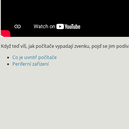
Když teď víš, jak počítače vypadají zvenku, pojď se jim podív
Co je uvnitř počítače
Periferní zařízení