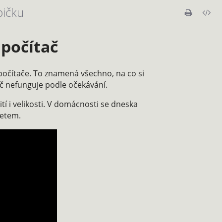
bičku
 počítač
 počítače. To znamená všechno, na co si
č nefunguje podle očekávání.
tí i velikosti. V domácnosti se dneska
letem.