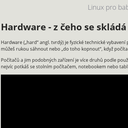
Linux pro ba
Hardware - z čeho se skládá
Hardware („hard“ angl. tvrdý) je fyzické technické vybavení
můžeš rukou sáhnout nebo „do toho kopnout“, když počíta
Počítačů a jim podobných zařízení je více druhů podle použi
nejvíc potkáš se stolním počítačem, notebookem nebo tab