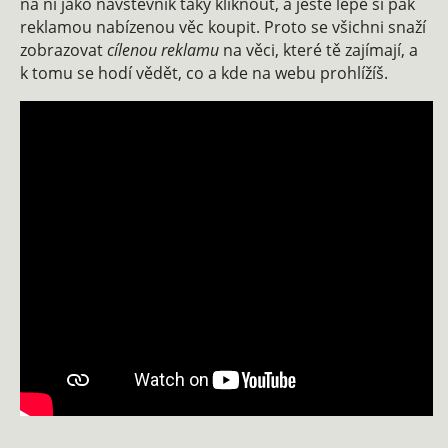
na ni jako návštěvník taky kliknout, a ještě lépe si pak
reklamou nabízenou věc koupit. Proto se všichni snaží
zobrazovat
cílenou reklamu
na věci, které tě zajímají, a
k tomu se hodí vědět, co a kde na webu prohlížíš.